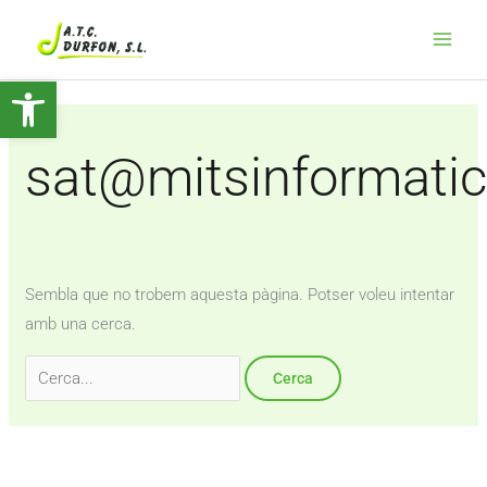
Vés
Cerca:
Main
al
Men
contingut
Obre la barra d'eines
sat@mitsinformati
Sembla que no trobem aquesta pàgina. Potser voleu intentar
amb una cerca.